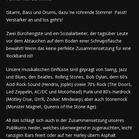
Gitarre, Bass und Drums, dazu ‘ne röhrende Stimme! Passt!
Verstärker an und los geht‘s!
Zwei Bürohengste und ein Sozialarbeiter, der tagsüber Leute
vor dem Abtauchen auf dem Boden einer Schnapsflasche
bewahrt! Wenn das keine perfekte Zusammensetzung für eine
Rockband ist!
Unsere musikalischen Einflüsse sind geprägt von Swing, Jazz
und Blues, den Beatles, Rolling Stones, Bob Dylan, dem 60‘s
Acid-Rock-Sound (Hendrix, Joplin) sowie 70‘s-Rock (The Doors,
Led Zeppelin, AC/DC und Motörhead) Punk und 80‘s-Hardrock
(Mötley Crue, G‘n‘R, Zodiac Mindwarp) aber auch Stonerrock
(Monster Magnet, Queens of the Stone Age)
All das schlägt sich auch in der Zusammensetzung unseres
Publikums nieder, welches überwiegend in zugerauchten, leicht
ranzigen Bars feiert oder auf ‘ner Harley über‘n Asphalt